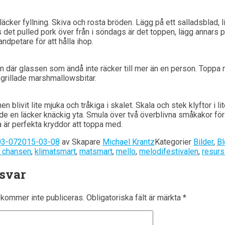
ker fyllning. Skiva och rosta bröden. Lägg på ett salladsblad, l
ns det pulled pork över från i söndags är det toppen, lägg annars 
ndpetare för att hålla ihop.
n där glassen som ändå inte räcker till mer än en person. Topp
 grillade marshmallowsbitar.
 blivit lite mjuka och tråkiga i skalet. Skala och stek klyftor i l
de en läcker knäckig yta. Smula över två överblivna småkakor för 
är perfekta kryddor att toppa med.
03-07
2015-03-08
av
Skapare
Michael Krantz
Kategorier
Bilder
,
B
a chansen
,
klimatsmart
,
matsmart
,
mello
,
melodifestivalen
,
resur
 svar
kommer inte publiceras.
Obligatoriska fält är märkta
*