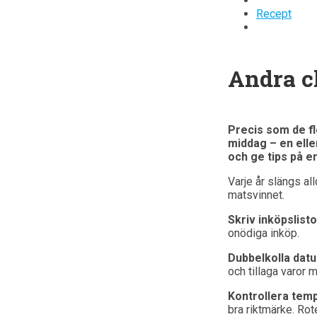
Recept
Andra c
Precis som de fl
middag – en eller
och ge tips på en
Varje år slängs al
matsvinnet.
Skriv inköpslisto
onödiga inköp.
Dubbelkolla dat
och tillaga varor 
Kontrollera tem
bra riktmärke. Rot