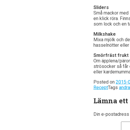
Sliders
Små mackor med läc
en klick röra. Fin
som lock och en ta
Milkshake
Mixa mjölk och de
hasselnötter eller
Smörfräst frukt
Om äpplena/päronen
strösocker så får 
eller kardemumma 
Posted on
2015-
Recept
Tags
andr
Lämna ett
Din e-postadress 