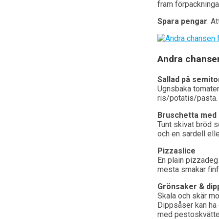
fram förpackninga
Spara pengar
. A
Andra chanse
Sallad på semit
Ugnsbaka tomater, 
ris/potatis/pasta.
Bruschetta med 
Tunt skivat bröd s
och en sardell elle
Pizzaslice
En plain pizzadeg 
mesta smakar finf
Grönsaker & dip
Skala och skär mor
Dippsåser kan ha 
med pestoskvätten