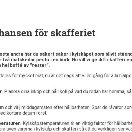
hansen för skafferiet
esta andra har du säkert saker i kylskåpet som blivit ståen
 två matskedar pesto i en burk. Nu vill vi ge ditt skafferi 
 hel buffé av ”rester”.
ldeles för mycket mat, nu är det dags att vi en gång för alla hjälps
r
. Planera dina inköp och håll koll på vad du redan har hemma, så
um
och välj middagsmaten efter hållbarheten. Spar de råvaror som 
med kortare datum först.
peraturen
. Kylskåpstemperaturen är en viktig faktor för hållbarhe
era även varorna i kylskåp och skafferi så att du verkligen ser vad