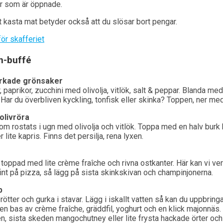
r som är öppnade.
tt kasta mat betyder också att du slösar bort pengar.
n-buffé
orkade grönsaker
paprikor, zucchini med olivolja, vitlök, salt & peppar. Blanda med
 Har du överbliven kyckling, tonfisk eller skinka? Toppen, ner med
olivröra
om rostats i ugn med olivolja och vitlök. Toppa med en halv burk
r lite kapris. Finns det persilja, rena lyxen.
toppad med lite crème fraîche och rivna ostkanter. Här kan vi ver
int på pizza, så lägg på sista skinkskivan och champinjonerna.
p
ötter och gurka i stavar. Lägg i iskallt vatten så kan du uppbringa
en bas av crème fraîche, gräddfil, yoghurt och en klick majonnäs
, sista skeden mangochutney eller lite frysta hackade örter och 