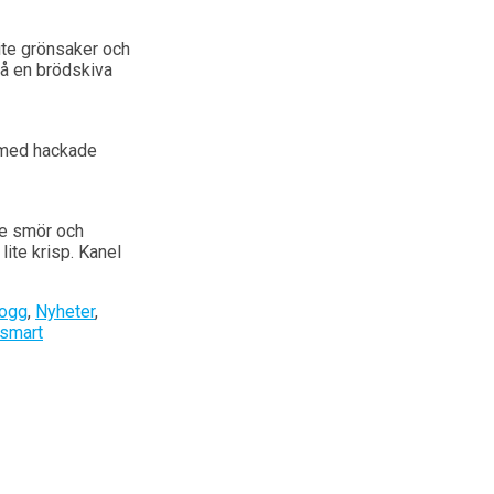
ite grönsaker och
på en brödskiva
a med hackade
ite smör och
lite krisp. Kanel
logg
,
Nyheter
,
ssmart