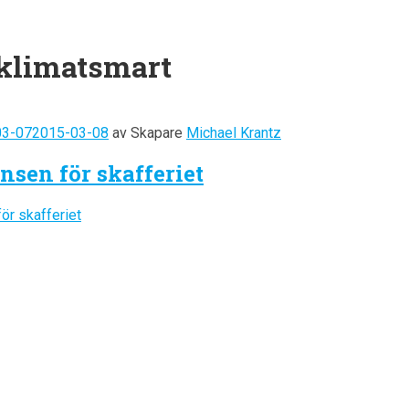
klimatsmart
03-07
2015-03-08
av
Skapare
Michael Krantz
sen för skafferiet