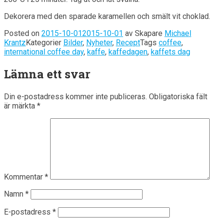
Dekorera med den sparade karamellen och smält vit choklad.
Posted on
2015-10-01
2015-10-01
av
Skapare
Michael
Krantz
Kategorier
Bilder
,
Nyheter
,
Recept
Tags
coffee
,
international coffee day
,
kaffe
,
kaffedagen
,
kaffets dag
Lämna ett svar
Din e-postadress kommer inte publiceras.
Obligatoriska fält
är märkta
*
Kommentar
*
Namn
*
E-postadress
*