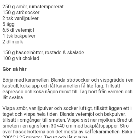
250 g smör, rumstempererat
150 g strösocker
2 tsk vaniljpulver
5 ägg
6,5 dl vetemjöl
1 tsk bakpulver
2 dl mjölk
150 g hasselnötter, rostade & skalade
100 g vit choklad
Gör så här
Börja med karamellen. Blanda strösocker och vispgrädde i en
kastrull, koka upp och låt karamellen få lite färg. Tillsätt
espresso och koka någon minut till. Tag bort från värmen och
låt svalna.
Vispa smör, vaniljpulver och socker luftigt, tillsätt äggen ett i
taget och vispa hela tiden. Blanda vetemjöl och bakpulver,
tillsätt i omgångar till smeten. Vispa sist ner mjölken. Bred ut
smeten i en ugnsform 30×40 cm med bakplåtspapper. Strö
över hasselnötterna och det mesta av kaffekaramellen. Baka i
200°C i 25 minuter. Tag ut och låt svalna.