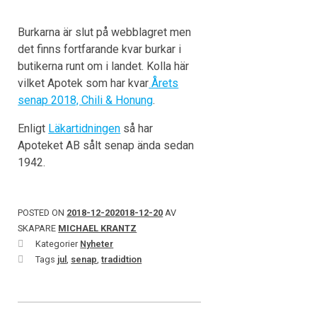
Burkarna är slut på webblagret men
det finns fortfarande kvar burkar i
butikerna runt om i landet. Kolla här
vilket Apotek som har kvar
Årets
senap 2018, Chili & Honung
.
Enligt
Läkartidningen
så har
Apoteket AB sålt senap ända sedan
1942.
POSTED ON
2018-12-20
2018-12-20
AV
SKAPARE
MICHAEL KRANTZ
Kategorier
Nyheter
Tags
jul
,
senap
,
tradidtion