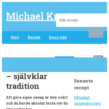
Michael Krantz
Start
Recept
Sous vide
Portfolio – referenser
START
NYHETER
Om Michael Krantz
Blogg
Apotekets senap
– självklar
Senaste
tradition
recept
Att göra egen senap är inte svårt
Kålsallad
och du borde absolut testa om du
sesamdressing