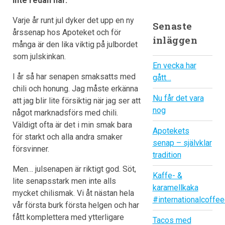
inte redan har.
Varje år runt jul dyker det upp en ny
Senaste
årssenap hos Apoteket och för
inläggen
många är den lika viktig på julbordet
som julskinkan.
En vecka har
I år så har senapen smaksatts med
gått…
chili och honung. Jag måste erkänna
Nu får det vara
att jag blir lite försiktig när jag ser att
nog
något marknadsförs med chili.
Väldigt ofta är det i min smak bara
Apotekets
för starkt och alla andra smaker
senap – självklar
försvinner.
tradition
Men… julsenapen är riktigt god. Söt,
Kaffe- &
lite senapsstark men inte alls
karamellkaka
mycket chilismak. Vi åt nästan hela
#internationalcoffe
vår första burk första helgen och har
fått komplettera med ytterligare
Tacos med