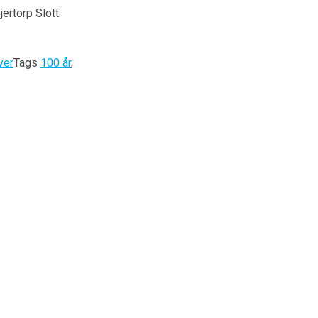
ertorp Slott.
ver
Tags
100 år
,