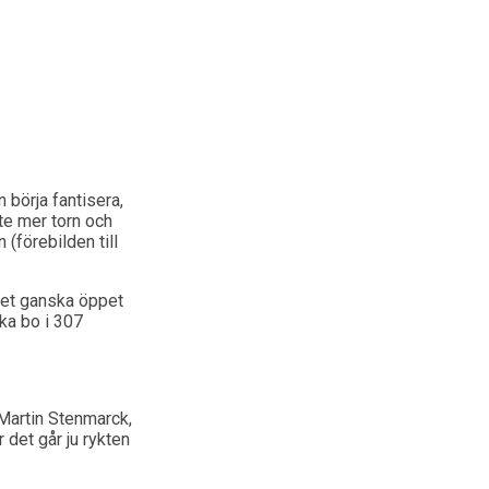
 börja fantisera,
ite mer torn och
(förebilden till
 det ganska öppet
ka bo i 307
 Martin Stenmarck,
det går ju rykten