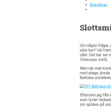
Bokstäver
Slottsmi
Om någon frågar, v
eller hur? Väl fr
sånt. Det här ser 
Törnrosas slott).
Men när man kommer
med etage, breda 
Baltiska utställnin
Eftersom jag fått 
som tyvärr tackade
om spöken på slott