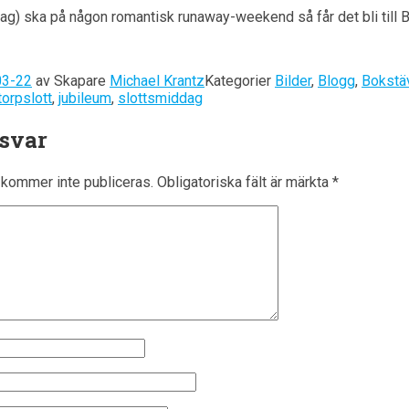
jag) ska på någon romantisk runaway-weekend så får det bli till Bj
03-22
av
Skapare
Michael Krantz
Kategorier
Bilder
,
Blogg
,
Bokstä
torpslott
,
jubileum
,
slottsmiddag
 svar
kommer inte publiceras.
Obligatoriska fält är märkta
*