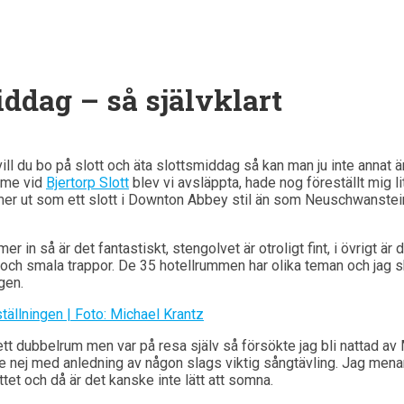
ddag – så självklart
ill du bo på slott och äta slottsmiddag så kan man ju inte annat än
amme vid
Bjertorp Slott
blev vi avsläppta, hade nog föreställt mig l
mer ut som ett slott i Downton Abbey stil än som Neuschwanstein 
 in så är det fantastiskt, stengolvet är otroligt fint, i övrigt är
och smala trappor. De 35 hotellrummen har olika teman och jag s
gen.
ett dubbelrum men var på resa själv så försökte jag bli nattad av
 nej med anledning av någon slags viktig sångtävling. Jag menar 
et och då är det kanske inte lätt att somna.