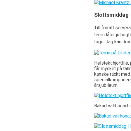
Slottsmiddag
Till förrätt serve
terrin låter ju hö
togs. Jag kan drö
Helstekt hjortfilé
får mycket på tall
kanske räckt med e
specialkomponera
årsjubileum.
Bakad valrhonachok