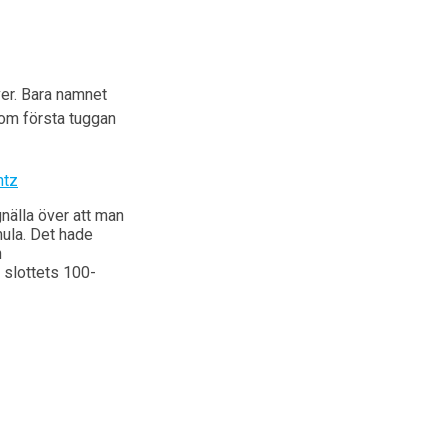
ver. Bara namnet
som första tuggan
gnälla över att man
mula. Det hade
n
slottets 100-