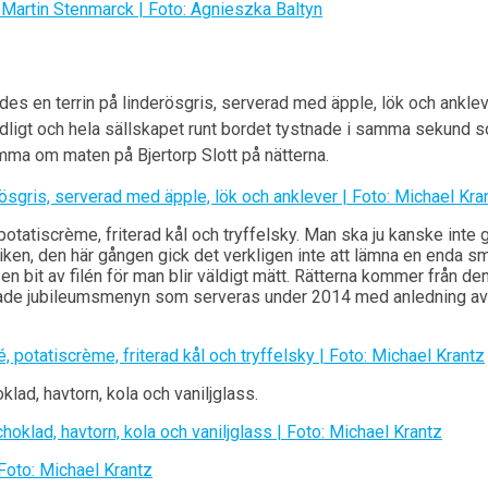
rades en terrin på linderösgris, serverad med äpple, lök och ankle
gtidligt och hela sällskapet runt bordet tystnade i samma sekund 
mma om maten på Bjertorp Slott på nätterna.
, potatiscrème, friterad kål och tryffelsky. Man ska ju kanske inte 
riken, den här gången gick det verkligen inte att lämna en enda s
n bit av filén för man blir väldigt mätt. Rätterna kommer från de
de jubileumsmenyn som serveras under 2014 med anledning av 
lad, havtorn, kola och vaniljglass.