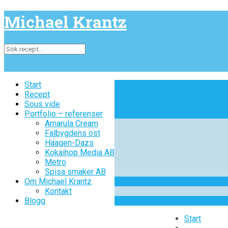
Michael Krantz
Start
Start
Recept
Recept
Sous vide
Sous vide
Portfolio – referenser
Portfolio – referenser
Amarula Cream
Amarula Cream
Falbygdens ost
Falbygdens ost
Häagen-Dazs
Häagen-Dazs
Kokaihop Media AB
Kokaihop Media AB
Metro
Metro
Spisa smaker AB
Spisa smaker AB
Om Michael Krantz
Om Michael Krantz
Kontakt
Kontakt
Blogg
Blogg
Start