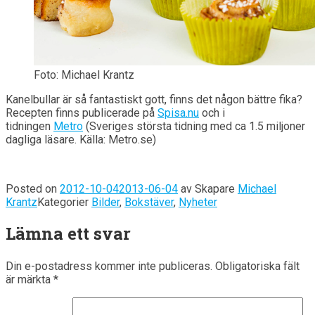
Foto: Michael Krantz
Kanelbullar är så fantastiskt gott, finns det någon bättre fika?
Recepten finns publicerade på
Spisa.nu
och i
tidningen
Metro
(Sveriges största tidning med ca 1.5 miljoner
dagliga läsare. Källa: Metro.se)
Posted on
2012-10-04
2013-06-04
av
Skapare
Michael
Krantz
Kategorier
Bilder
,
Bokstäver
,
Nyheter
Lämna ett svar
Din e-postadress kommer inte publiceras.
Obligatoriska fält
är märkta
*