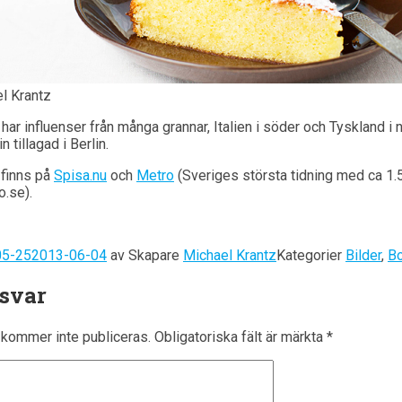
l Krantz
har influenser från många grannar, Italien i söder och Tyskland i 
 tillagad i Berlin.
 finns på
Spisa.nu
och
Metro
(Sveriges största tidning med ca 1.5
o.se).
05-25
2013-06-04
av
Skapare
Michael Krantz
Kategorier
Bilder
,
Bo
 svar
kommer inte publiceras.
Obligatoriska fält är märkta
*