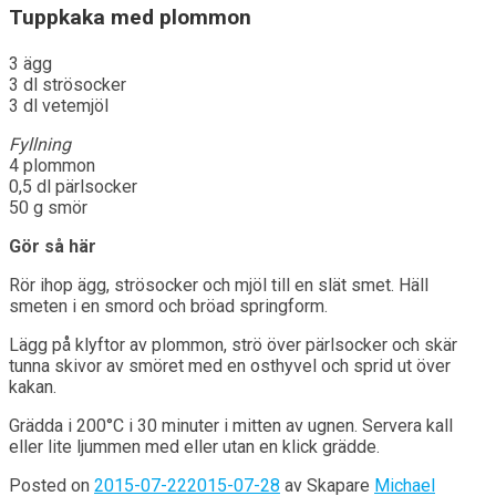
Tuppkaka med plommon
3 ägg
3 dl strösocker
3 dl vetemjöl
Fyllning
4 plommon
0,5 dl pärlsocker
50 g smör
Gör så här
Rör ihop ägg, strösocker och mjöl till en slät smet. Häll
smeten i en smord och bröad springform.
Lägg på klyftor av plommon, strö över pärlsocker och skär
tunna skivor av smöret med en osthyvel och sprid ut över
kakan.
Grädda i 200°C i 30 minuter i mitten av ugnen. Servera kall
eller lite ljummen med eller utan en klick grädde.
Posted on
2015-07-22
2015-07-28
av
Skapare
Michael