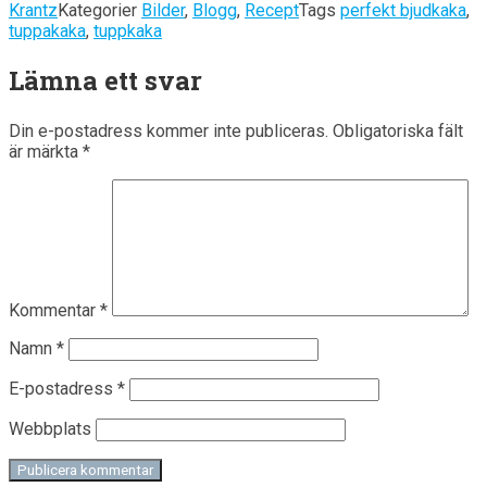
Krantz
Kategorier
Bilder
,
Blogg
,
Recept
Tags
perfekt bjudkaka
,
tuppakaka
,
tuppkaka
Lämna ett svar
Din e-postadress kommer inte publiceras.
Obligatoriska fält
är märkta
*
Kommentar
*
Namn
*
E-postadress
*
Webbplats