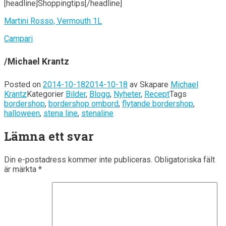
[headline]Shoppingtips[/headline]
Martini Rosso, Vermouth 1L
Campari
/Michael Krantz
Posted on
2014-10-18
2014-10-18
av
Skapare
Michael
Krantz
Kategorier
Bilder
,
Blogg
,
Nyheter
,
Recept
Tags
bordershop
,
bordershop ombord
,
flytande bordershop
,
halloween
,
stena line
,
stenaline
Lämna ett svar
Din e-postadress kommer inte publiceras.
Obligatoriska fält
är märkta
*