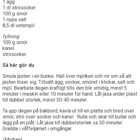
1 ägg
1 dl strösocker
100 g smör
1 nypa salt
8,5 dl vetemjöl
fyllning
100 g smör
kanel
strösocker
Så här gör du
Smula jästen i en bunke. Häll över mjölken och rör om så att
jästen löser sig. Tillsätt ägg, socker, smöret i klickar, salt och
mjöl. Bearbeta degen kraftigt tills den blir smidig, minst 5
minuter i maskin eller 10 minuter för hand. Låt jäsa under plast
till dubbel storlek, minst 30-40 minuter.
Ta upp degen på bakbord, kavla ut till en platta och bred över
smör, strö över socker och kanel . Rulla och skär till bullar och
lägg på en plåt. Låt jäsa till dubbelstorlek ca 30 minuter.
Grädda i våffeljärnet i omgångar.
/Michael