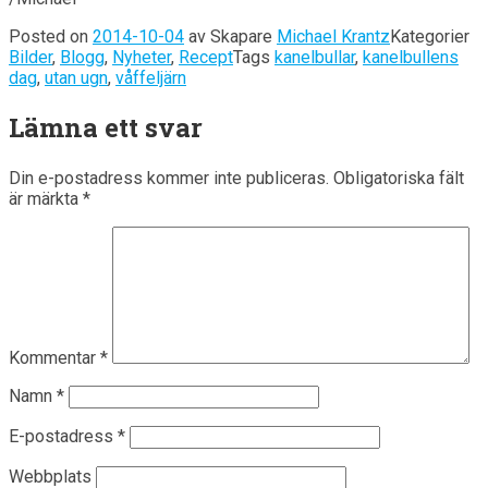
Posted on
2014-10-04
av
Skapare
Michael Krantz
Kategorier
Bilder
,
Blogg
,
Nyheter
,
Recept
Tags
kanelbullar
,
kanelbullens
dag
,
utan ugn
,
våffeljärn
Lämna ett svar
Din e-postadress kommer inte publiceras.
Obligatoriska fält
är märkta
*
Kommentar
*
Namn
*
E-postadress
*
Webbplats