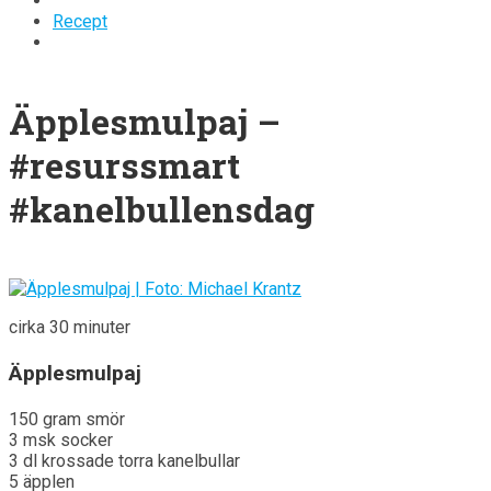
Recept
Äpplesmulpaj –
#resurssmart
#kanelbullensdag
cirka 30 minuter
Äpplesmulpaj
150 gram smör
3 msk socker
3 dl krossade torra kanelbullar
5 äpplen