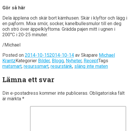
Gör så här
Dela äpplena och skär bort kärnhusen. Skär i klyftor och lägg i
en pajform. Mixa smör, socker, kanelbullesmulor till en deg
och strö över äppelklyftorna. Grädda pajen mitt i ugnen i
200°C i 20-25 minuter.
/Michael
Posted on
2014-10-15
2014-10-14
av
Skapare
Michael
Krantz
Kategorier
Bilder
,
Blogg
,
Nyheter
,
Recept
Tags
matsmart
,
resurssmart
,
resurstänk
,
släng inte maten
Lämna ett svar
Din e-postadress kommer inte publiceras.
Obligatoriska fält
är märkta
*