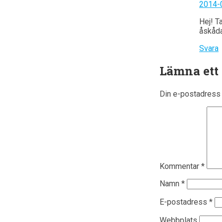
2014-0
Hej! T
åskåda
Svara
Lämna ett
Din e-postadress 
Kommentar
*
Namn
*
E-postadress
*
Webbplats