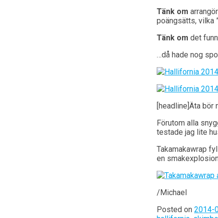
Tänk om
arrangör
poängsätts, vilka 
Tänk om
det funni
…då hade nog sport
[headline]Äta bör 
Förutom alla snyg
testade jag lite h
Takamakawrap fylld
en smakexplosion
/Michael
Posted on
2014-