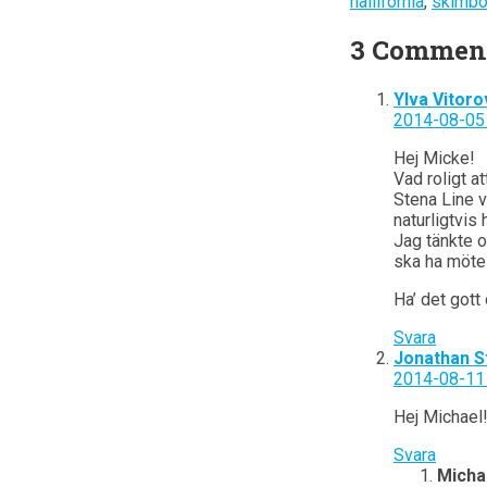
hallifornia
,
skimbo
3 Commen
Ylva Vitoro
2014-08-05 
Hej Micke!
Vad roligt att
Stena Line v
naturligtvis 
Jag tänkte o
ska ha möte 
Ha’ det gott 
Svara
Jonathan 
2014-08-11 
Hej Michael!
Svara
Micha