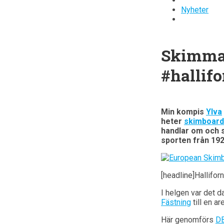
Nyheter
Skimmat
#hallifo
Min kompis
Ylva
heter
skimboard
handlar om och sj
sporten från 192
[headline]Hallifor
I helgen var det d
Fästning
till en ar
Här genomförs
DB