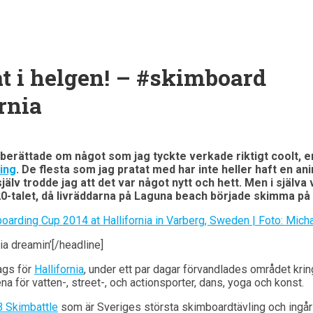
 i helgen! – #skimboard
rnia
berättade om något som jag tyckte verkade riktigt coolt, 
ing
. De flesta som jag pratat med har inte heller haft en an
älv trodde jag att det var något nytt och hett. Men i själva 
0-talet, då livräddarna på Laguna beach började skimma på
nia dreamin’[/headline]
ags för
Hallifornia
, under ett par dagar förvandlades området kri
ena för vatten-, street-, och actionsporter, dans, yoga och konst.
 Skimbattle
som är Sveriges största skimboardtävling och ingår