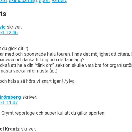
ard
,
skimboarding
,
sport
,
varberg
ts
vic
skriver:
kl. 12:46
 du gick dit! :)
ar med och sponsrade hela touren. finns det möjlighet att citera, l
hänvisa och länka till dig och detta inlägg?
ckså att hela din ”tänk om” sektion skulle vara bra för organisatör
nästa vecka inför nästa år. :)
och hälsa så hörs vi snart igen! /ylva.
Strömberg
skriver:
kl. 11:47
 Grymt reportage och super kul att du gillar sporten!
el Krantz
skriver: