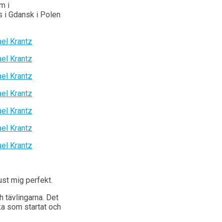
m i
s i Gdansk i Polen
st mig perfekt.
h tävlingarna. Det
ka som startat och