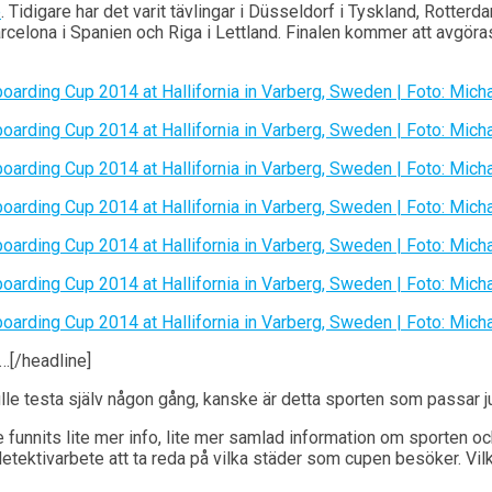
p
. Tidigare har det varit tävlingar i Düsseldorf i Tyskland, Rotterda
rcelona i Spanien och Riga i Lettland. Finalen kommer att avgöra
…[/headline]
le testa själv någon gång, kanske är detta sporten som passar ju
 funnits lite mer info, lite mer samlad information om sporten oc
detektivarbete att ta reda på vilka städer som cupen besöker. Vil