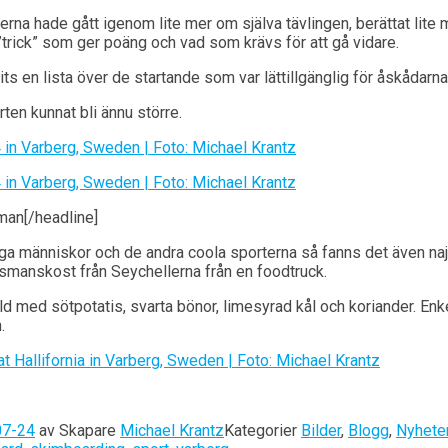
erna hade gått igenom lite mer om själva tävlingen, berättat lite
”trick” som ger poäng och vad som krävs för att gå vidare.
ts en lista över de startande som var lättillgänglig för åskådarna
en kunnat bli ännu större.
man[/headline]
ga människor och de andra coola sporterna så fanns det även najs
usmanskost från Seychellerna från en foodtruck.
 med sötpotatis, svarta bönor, limesyrad kål och koriander. Enke
.
07-24
av
Skapare
Michael Krantz
Kategorier
Bilder
,
Blogg
,
Nyhete