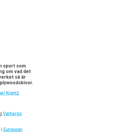
en sport som
ing om vad det
verket så är
 plywoodskivor.
ng
Varbergs
 i
European