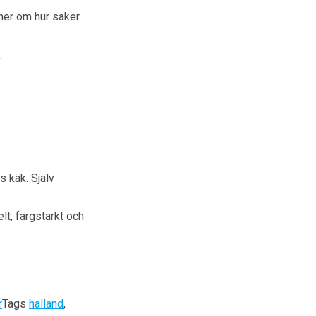
 mer om hur saker
.
 käk. Själv
lt, färgstarkt och
r
Tags
halland
,