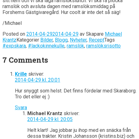
sitt hem och vi ska laga ramslökslunch. Vi ska få plocka
ramslök och avsluta dagen med ramslöksmiddag på
Forshems Gästgivaregård. Hur coolt är inte det så säg!
/Michael
Posted on
2014-04-29
2014-04-29
av
Skapare
Michael
Krantz
Kategorier
Bilder
,
Blogg
,
Nyheter
,
Recept
Tags
#expskara
,
#lackokinnekulle
,
ramslök
,
ramslöksrisotto
7 Comments
Krille
skriver:
2014-04-29 kl. 20:01
Hur snyggt som helst. Det finns fördelar med Skaraborg.
Tro det eller ej :)
Svara
Michael Krantz
skriver:
2014-04-29 kl. 20:05
Helt klart! Jag jobbar ju ihop med en snäcka från
dessa trakter. Kristin Johansson (kristins.biz) och