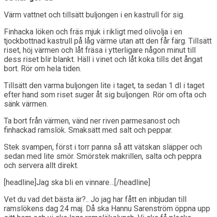
Värm vattnet och tillsätt buljongen i en kastrull för sig.
Finhacka löken och fräs mjuk i rikligt med olivolja i en
tjockbottnad kastrull på låg värme utan att den får färg. Tillsätt
riset, höj värmen och låt fräsa i ytterligare någon minut till
dess riset blir blankt. Häll i vinet och låt koka tills det ångat
bort. Rör om hela tiden.
Tillsätt den varma buljongen lite i taget, ta sedan 1 dl i taget
efter hand som riset suger åt sig buljongen. Rör om ofta och
sänk värmen.
Ta bort från värmen, vänd ner riven parmesanost och
finhackad ramslök. Smaksätt med salt och peppar.
Stek svampen, först i torr panna så att vätskan släpper och
sedan med lite smör. Smörstek makrillen, salta och peppra
och servera allt direkt.
[headline]Jag ska bli en vinnare…[/headline]
Vet du vad det bästa är?.. Jo jag har fått en inbjudan till
ramslökens dag 24 maj. Då ska Hannu Sarenström öppna upp