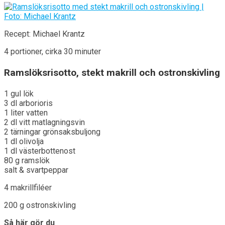
Recept: Michael Krantz
4 portioner, cirka 30 minuter
Ramslöksrisotto, stekt makrill och ostronskivling
1 gul lök
3 dl arborioris
1 liter vatten
2 dl vitt matlagningsvin
2 tärningar grönsaksbuljong
1 dl olivolja
1 dl västerbottenost
80 g ramslök
salt & svartpeppar
4 makrillfiléer
200 g ostronskivling
Så här gör du