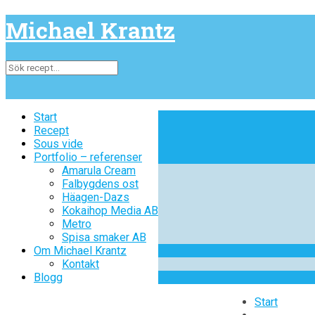
Michael Krantz
Start
Start
Recept
Recept
Sous vide
Sous vide
Portfolio – referenser
Portfolio – referenser
Amarula Cream
Amarula Cream
Falbygdens ost
Falbygdens ost
Häagen-Dazs
Häagen-Dazs
Kokaihop Media AB
Kokaihop Media AB
Metro
Metro
Spisa smaker AB
Spisa smaker AB
Om Michael Krantz
Om Michael Krantz
Kontakt
Kontakt
Blogg
Blogg
Start