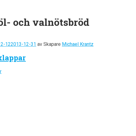
öl- och valnötsbröd
12-12
2013-12-31
av
Skapare
Michael Krantz
klappar