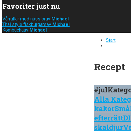
Favoriter just nu
Vårrullar med nässlor
av
Michael
Thai style fiskburgare
av
Michael
Kombucha
av
Michael
Start
Recept
#jul
Katego
Alla Kateg
kakor
Små
efterrätt
D
skaldjur
V