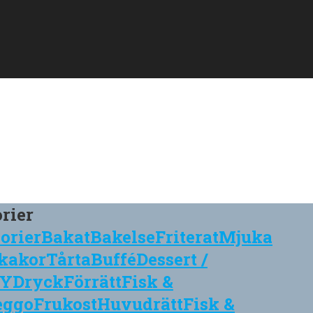
rier
orier
Bakat
Bakelse
Friterat
Mjuka
kakor
Tårta
Buffé
Dessert /
IY
Dryck
Förrätt
Fisk &
eggo
Frukost
Huvudrätt
Fisk &