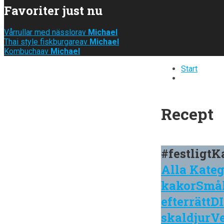
Favoriter just nu
Vårrullar med nässlor
av
Michael
Thai style fiskburgare
av
Michael
Kombucha
av
Michael
Start
Recept
#festligt
K
Alla Kateg
kakor
Små
efterrätt
D
skaldjur
V