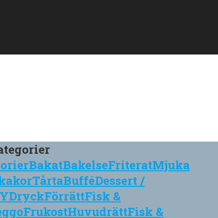
ategorier
orier
Bakat
Bakelse
Friterat
Mjuka
kakor
Tårta
Buffé
Dessert /
IY
Dryck
Förrätt
Fisk &
eggo
Frukost
Huvudrätt
Fisk &