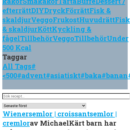
kakor
Småkakor
Tårta
Buffé
Dessert /
efterrätt
DIY
Dryck
Förrätt
Fisk &
skaldjur
Veggo
Frukost
Huvudrätt
Fisk
& skaldjur
Kött
Kyckling &
fågel
Tillbehör
Veggo
Tillbehör
Under
500 Kcal
Taggar
All Tags
#
<500
#advent
#asiatiskt
#baka
#banan
Wienersemlor | croissantsemlor |
cremlor
av
Michael
Kärt barn har