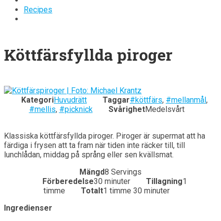
Recipes
Köttfärsfyllda piroger
Kategori
Huvudrätt
Taggar
#köttfärs
,
#mellanmål
,
#mellis
,
#picknick
Svårighet
Medelsvårt
Klassiska köttfärsfyllda piroger. Piroger är supermat att ha
färdiga i frysen att ta fram när tiden inte räcker till, till
lunchlådan, middag på språng eller sen kvällsmat.
Mängd
8 Servings
Förberedelse
30 minuter
Tillagning
1
timme
Totalt
1 timme 30 minuter
Ingredienser