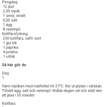
Pirogdeg
12
jäst
2,50
mjölk
1
smör, smält
0,50
salt
1
ägg
8
vetemjöl
Köttfärsfyllning
250
köttfärs, valfri sort
1
gul lök
1
paprika
4
potatis
1
vitlök
Så här gör du
Deg
1
Värm mjölken med matfettet till 37°C. Rör ut jästen i vätskan.
Tillsätt ägg, salt och vetemjöl. Knåda degen väl och ställ den
att jäsa i 30 minuter.
Köttfärs