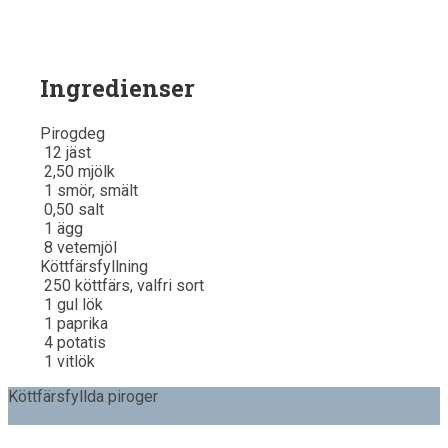
Ingredienser
Pirogdeg
12
jäst
2,50
mjölk
1
smör, smält
0,50
salt
1
ägg
8
vetemjöl
Köttfärsfyllning
250
köttfärs, valfri sort
1
gul lök
1
paprika
4
potatis
1
vitlök
Köttfärsfyllda piroger
Ingredienser
Instruktioner