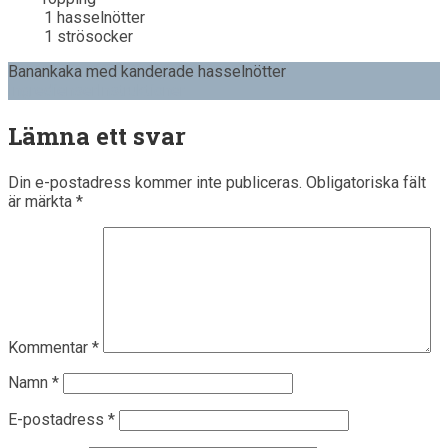
1
hasselnötter
1
strösocker
Banankaka med kanderade hasselnötter
Ingredienser
Instruktioner
Lämna ett svar
Din e-postadress kommer inte publiceras.
Obligatoriska fält
är märkta
*
Kommentar
*
Namn
*
E-postadress
*