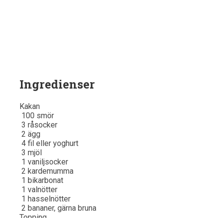
Ingredienser
Kakan
100
smör
3
råsocker
2
ägg
4
fil eller yoghurt
3
mjöl
1
vaniljsocker
2
kardemumma
1
bikarbonat
1
valnötter
1
hasselnötter
2
bananer, gärna bruna
Topping