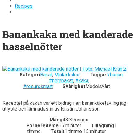
Recipes
Banankaka med kanderade
hasselnötter
Kategori
Bakat
,
Mjuka kakor
Taggar
#banan
,
#hembakat
,
#kaka
,
#resurssmart
Svårighet
Medelsvårt
Receptet på kakan var ett bidrag i en banankaketävling jag
utlyste och lämnades in av Kristin Johansson.
Mängd
8 Servings
Förberedelse
15 minuter
Tillagning
1
timme
Totalt
1 timme 15 minuter