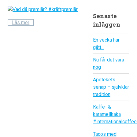
Senaste
Läs mer
inläggen
En vecka har
gått…
Nu får det vara
nog
Apotekets
senap – självklar
tradition
Kaffe- &
karamellkaka
#internationalcoffe
Tacos med