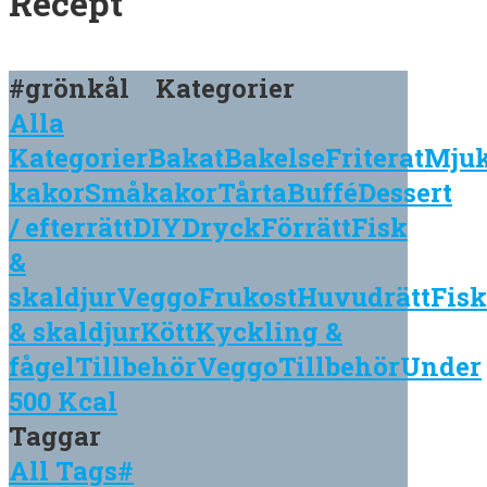
Recept
Om Michael Krantz
Kontakt
Blogg
#grönkål
Kategorier
Alla
Kategorier
Bakat
Bakelse
Friterat
Mju
kakor
Småkakor
Tårta
Buffé
Dessert
/ efterrätt
DIY
Dryck
Förrätt
Fisk
&
skaldjur
Veggo
Frukost
Huvudrätt
Fisk
& skaldjur
Kött
Kyckling &
fågel
Tillbehör
Veggo
Tillbehör
Under
500 Kcal
Taggar
All Tags
#