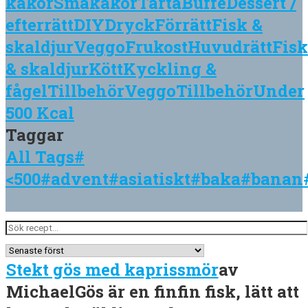
kakor
Småkakor
Tårta
Buffé
Dessert /
efterrätt
DIY
Dryck
Förrätt
Fisk &
skaldjur
Veggo
Frukost
Huvudrätt
Fisk
& skaldjur
Kött
Kyckling &
fågel
Tillbehör
Veggo
Tillbehör
Under
500 Kcal
Taggar
All Tags
#
<500
#advent
#asiatiskt
#baka
#banan
Stekt gös med kaprissmör
av
Michael
Gös är en finfin fisk, lätt att