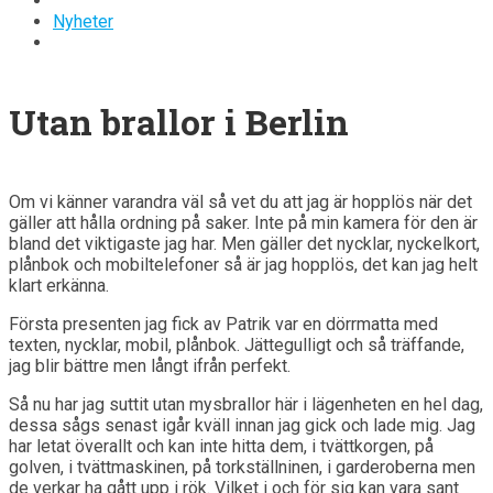
Nyheter
Utan brallor i Berlin
Om vi känner varandra väl så vet du att jag är hopplös när det
gäller att hålla ordning på saker. Inte på min kamera för den är
bland det viktigaste jag har. Men gäller det nycklar, nyckelkort,
plånbok och mobiltelefoner så är jag hopplös, det kan jag helt
klart erkänna.
Första presenten jag fick av Patrik var en dörrmatta med
texten, nycklar, mobil, plånbok. Jättegulligt och så träffande,
jag blir bättre men långt ifrån perfekt.
Så nu har jag suttit utan mysbrallor här i lägenheten en hel dag,
dessa sågs senast igår kväll innan jag gick och lade mig. Jag
har letat överallt och kan inte hitta dem, i tvättkorgen, på
golven, i tvättmaskinen, på torkställninen, i garderoberna men
de verkar ha gått upp i rök. Vilket i och för sig kan vara sant