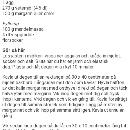
1 ägg
270 g vetemjöl (4,5 dl)
150 g margarin eller smör
Fyllning
100 g mandelmassa
4 dl vispgrädde
florsocker
Gör så här
Lös jästen i mjölken, vispa ner äggulan och knåda in mjölet,
socker och salt. Sluta när du har en jämn och elastisk
deg. Plasta och låt degen vila i kyl 10 minuter.
Kavla ut degen till en rektangel på 30 x 40 centimeter på
mjölat bakbord. Långsidan mot den som kavlar. Hyvla hälften
av det kalla margarinet med osthyvel direkt på degen och täck
halva ytan med margarin. Vik ihop degen mot dig och tryck
ihop i kanterna. Vrid degen och vik en gång till. Kavla försiktigt
ut degen till samma storlek som tidigare. Lägg på resten av
margarinet och vik ihop på samma sätt igen. Kavla ut ännu en
gång.
Vik sedan ihop degen så du får en 30 x 10 centimeter lång bit.