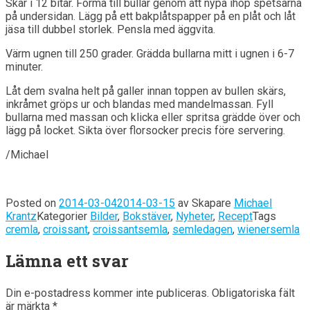
Skär i 12 bitar. Forma till bullar genom att nypa ihop spetsarna
på undersidan. Lägg på ett bakplåtspapper på en plåt och låt
jäsa till dubbel storlek. Pensla med äggvita.
Värm ugnen till 250 grader. Grädda bullarna mitt i ugnen i 6-7
minuter.
Låt dem svalna helt på galler innan toppen av bullen skärs,
inkråmet gröps ur och blandas med mandelmassan. Fyll
bullarna med massan och klicka eller spritsa grädde över och
lägg på locket. Sikta över florsocker precis före servering.
/Michael
Posted on
2014-03-04
2014-03-15
av
Skapare
Michael
Krantz
Kategorier
Bilder
,
Bokstäver
,
Nyheter
,
Recept
Tags
cremla
,
croissant
,
croissantsemla
,
semledagen
,
wienersemla
Lämna ett svar
Din e-postadress kommer inte publiceras.
Obligatoriska fält
är märkta
*