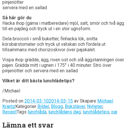
pinjenötter
servera med en sallad
Så här gör du
Hacka ihop (gärna i matberedare) mjöl, salt, smör och två ägg
till en pajdeg och tryck ut i en stor ugnsform.
Dela broccoli i små buketter, finhacka lök, snitta
körsbärstomater och tryck ut vätskan och fördela ut
tillsammans med chorizoskivor över pajskalet.
Vispa ihop grädde, ägg, riven ost och slå äggstanningen över
pajen. Grädda mitt i ugnen i 175° i 40 minuter. Strö över
pinjenötter och servera med en sallad.
Vilket är ditt bästa lunchlådetips?
/Michael
Posted on
2014-03-10
2014-03-15
av
Skapare
Michael
Krantz
Kategorier
Bilder
,
Blogg
,
Bokstäver
,
Nyheter
,
Recept
Tags
lunchlåda
,
lunchlådans dag
,
lunchlådetips
,
paj
Lämna ett svar