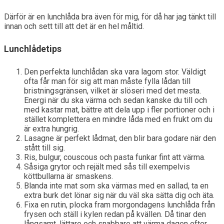
Därför är en lunchlåda bra även för mig, för då har jag tänkt till
innan och sett till att det är en hel måltid.
Lunchlådetips
Den perfekta lunchlådan ska vara lagom stor. Väldigt
ofta får man för sig att man måste fylla lådan till
bristningsgränsen, vilket är slöseri med det mesta.
Energi när du ska värma och sedan kanske du till och
med kastar mat, bättre att dela upp i fler portioner och i
stället komplettera en mindre låda med en frukt om du
är extra hungrig.
Lasagne är perfekt lådmat, den blir bara godare när den
stått till sig.
Ris, bulgur, couscous och pasta funkar fint att värma.
Såsiga grytor och rejält med sås till exempelvis
köttbullarna är smaskens.
Blanda inte mat som ska värmas med en sallad, ta en
extra burk det lönar sig när du väl ska sätta dig och äta.
Fixa en rutin, plocka fram morgondagens lunchlåda från
frysen och ställ i kylen redan på kvällen. Då tinar den
långsamt, lättare och snabbare att värma dagen efter.