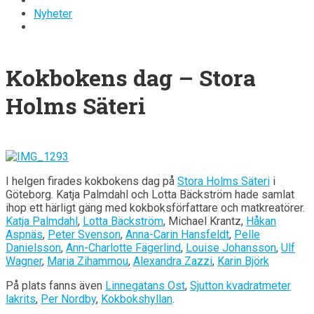
Nyheter
Kokbokens dag – Stora
Holms Säteri
I helgen firades kokbokens dag på
Stora Holms Säteri
i
Göteborg. Katja Palmdahl och Lotta Bäckström hade samlat
ihop ett härligt gäng med kokboksförfattare och matkreatörer.
Katja Palmdahl
,
Lotta Bäckström
, Michael Krantz,
Håkan
Aspnäs
,
Peter Svenson
,
Anna-Carin Hansfeldt
,
Pelle
Danielsson
,
Ann-Charlotte Fägerlind
,
Louise Johansson
,
Ulf
Wagner
,
Maria Zihammou
,
Alexandra Zazzi
,
Karin Björk
På plats fanns även
Linnegatans Ost
,
Sjutton kvadratmeter
lakrits
,
Per Nordby
,
Kokbokshyllan
.