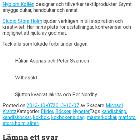
Nyblom Kollén
designar och tillverkar textilprodukter. Grymt
snygga dukar, handdukar och annat.
Studio Stora Holm
bjuder verkligen in till inspiration och
kreativitet. Här finns plats för utställningar, konferenser och
möjlighet att njuta av god mat.
Tack alla som kikade förbi under dagen.
Håkan Aspnäs och Peter Svenson
Välbesökt
Sjutton kvadrat lakrits och Per Nordby
Posted on
2013-10-07
2013-10-07
av
Skapare
Michael
Krantz
Kategorier
Bilder
,
Böcker
,
Nyheter
Tags
kändishäng
,
kändiskockar
,
kokbok
,
kokbokens dag
,
mästerkockar
,
matfoto
,
stora holm säteri
Lämna ett svar