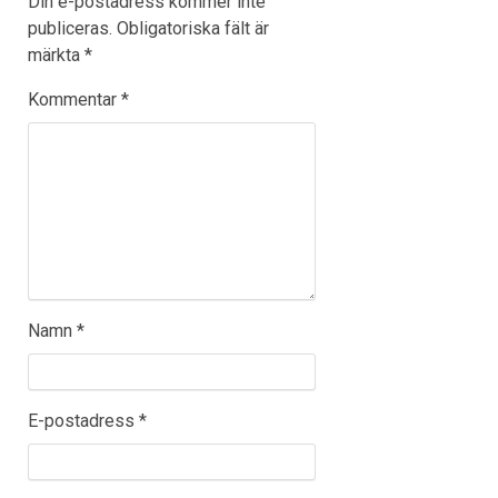
Din e-postadress kommer inte
publiceras.
Obligatoriska fält är
märkta
*
Kommentar
*
Namn
*
E-postadress
*