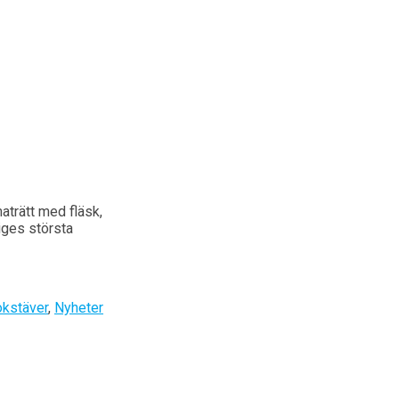
aträtt med fläsk,
iges största
kstäver
,
Nyheter