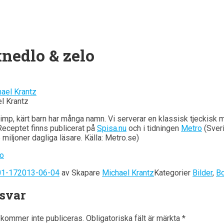
nedlo & zelo
l Krantz
imp, kärt barn har många namn. Vi serverar en klassisk tjeckisk m
Receptet finns publicerat på
Spisa.nu
och i tidningen
Metro
(Sver
 miljoner dagliga läsare. Källa: Metro.se)
01-17
2013-06-04
av
Skapare
Michael Krantz
Kategorier
Bilder
,
Bo
 svar
kommer inte publiceras.
Obligatoriska fält är märkta
*