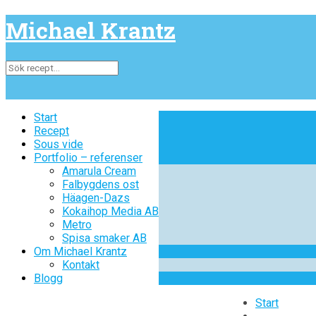
Michael Krantz
Start
Start
Recept
Recept
Sous vide
Sous vide
Portfolio – referenser
Portfolio – referenser
Amarula Cream
Amarula Cream
Falbygdens ost
Falbygdens ost
Häagen-Dazs
Häagen-Dazs
Kokaihop Media AB
Kokaihop Media AB
Metro
Metro
Spisa smaker AB
Spisa smaker AB
Om Michael Krantz
Om Michael Krantz
Kontakt
Kontakt
Blogg
Blogg
Start