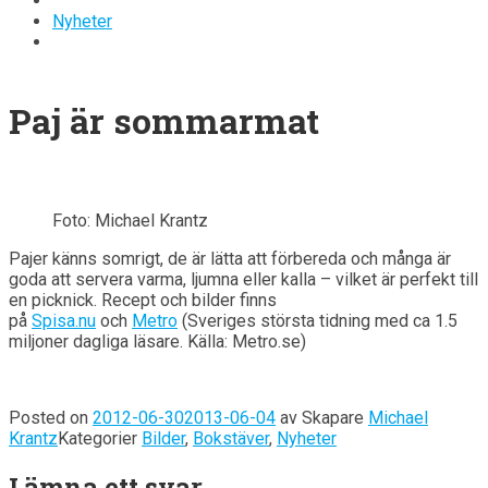
Nyheter
Paj är sommarmat
Foto: Michael Krantz
Pajer känns somrigt, de är lätta att förbereda och många är
goda att servera varma, ljumna eller kalla – vilket är perfekt till
en picknick. Recept och bilder finns
på
Spisa.nu
och
Metro
(Sveriges största tidning med ca 1.5
miljoner dagliga läsare. Källa: Metro.se)
Posted on
2012-06-30
2013-06-04
av
Skapare
Michael
Krantz
Kategorier
Bilder
,
Bokstäver
,
Nyheter
Lämna ett svar