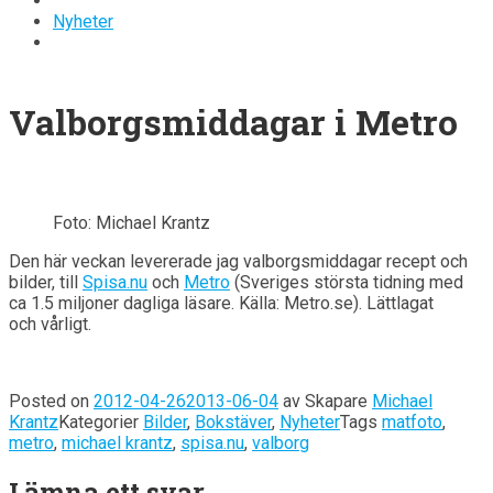
Nyheter
Valborgsmiddagar i Metro
Foto: Michael Krantz
Den här veckan levererade jag valborgsmiddagar recept och
bilder, till
Spisa.nu
och
Metro
(Sveriges största tidning med
ca 1.5 miljoner dagliga läsare. Källa: Metro.se). Lättlagat
och vårligt.
Posted on
2012-04-26
2013-06-04
av
Skapare
Michael
Krantz
Kategorier
Bilder
,
Bokstäver
,
Nyheter
Tags
matfoto
,
metro
,
michael krantz
,
spisa.nu
,
valborg
Lämna ett svar