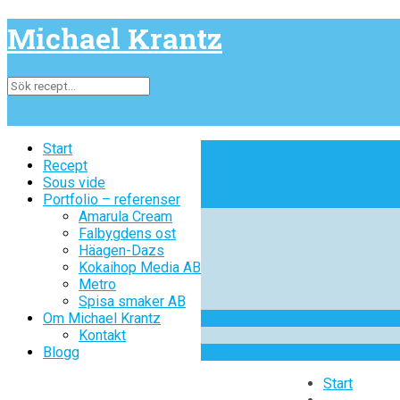
Michael Krantz
Start
Start
Recept
Recept
Sous vide
Sous vide
Portfolio – referenser
Portfolio – referenser
Amarula Cream
Amarula Cream
Falbygdens ost
Falbygdens ost
Häagen-Dazs
Häagen-Dazs
Kokaihop Media AB
Kokaihop Media AB
Metro
Metro
Spisa smaker AB
Spisa smaker AB
Om Michael Krantz
Om Michael Krantz
Kontakt
Kontakt
Blogg
Blogg
Start