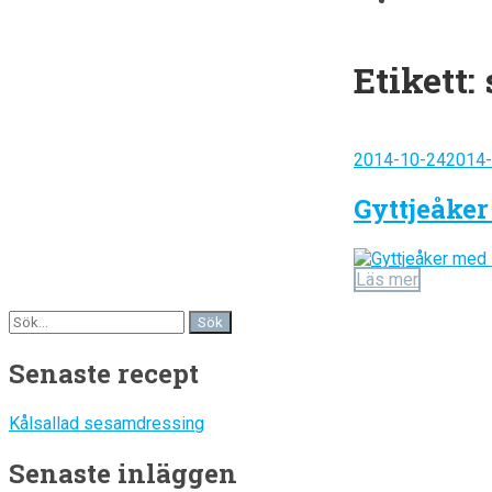
Etikett:
Posted
2014-10-24
2014-
on
Gyttjeåke
Läs mer
Senaste recept
Kålsallad sesamdressing
Senaste inläggen