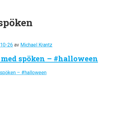
spöken
Skapare
10-26
av
Michael Krantz
r med spöken – #halloween