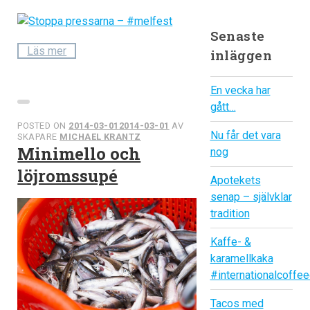
Senaste
Läs mer
inläggen
En vecka har
gått…
POSTED ON
2014-03-01
2014-03-01
AV
Nu får det vara
SKAPARE
MICHAEL KRANTZ
Minimello och
nog
löjromssupé
Apotekets
senap – självklar
tradition
Kaffe- &
karamellkaka
#internationalcoffe
Tacos med