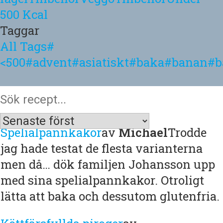
500 Kcal
Taggar
All Tags
#
<500
#advent
#asiatiskt
#baka
#banan
#b
Spelialpannkakor
av
Michael
Trodde
jag hade testat de flesta varianterna
men då… dök familjen Johansson upp
med sina spelialpannkakor. Otroligt
lätta att baka och dessutom glutenfria.