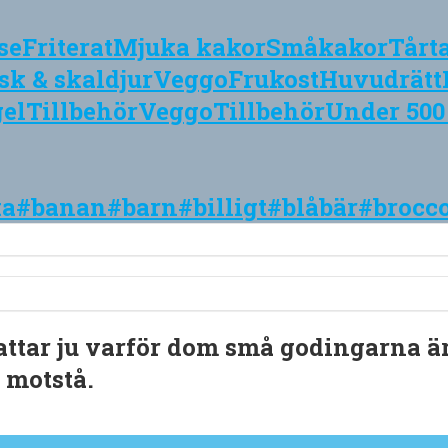
se
Friterat
Mjuka kakor
Småkakor
Tårt
sk & skaldjur
Veggo
Frukost
Huvudrätt
gel
Tillbehör
Veggo
Tillbehör
Under 500
ka
#banan
#barn
#billigt
#blåbär
#brocco
ttar ju varför dom små godingarna ä
 motstå.