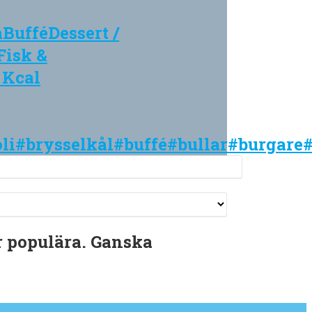
a
Buffé
Dessert /
Fisk &
 Kcal
li
#brysselkål
#buffé
#bullar
#burgare
r populära. Ganska