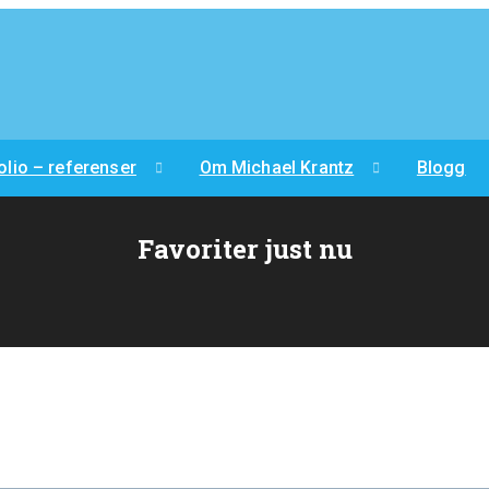
olio – referenser
Om Michael Krantz
Blogg
Favoriter just nu