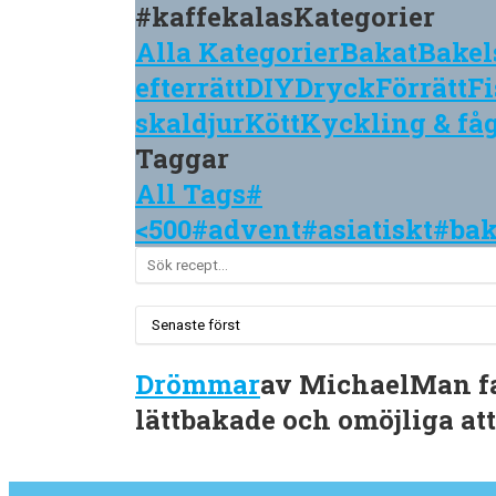
#kaffekalas
Kategorier
Alla Kategorier
Bakat
Bakel
efterrätt
DIY
Dryck
Förrätt
Fi
skaldjur
Kött
Kyckling & få
Taggar
All Tags
#
<500
#advent
#asiatiskt
#ba
Drömmar
av
Michael
Man fa
lättbakade och omöjliga att