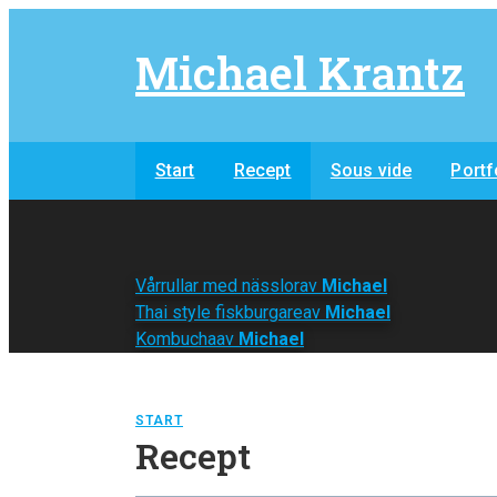
Michael Krantz
Start
Recept
Sous vide
Portf
Vårrullar med nässlor
av
Michael
Thai style fiskburgare
av
Michael
Kombucha
av
Michael
START
Recept