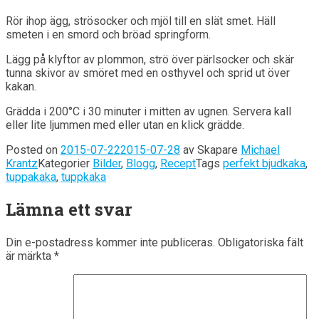
Rör ihop ägg, strösocker och mjöl till en slät smet. Häll
smeten i en smord och bröad springform.
Lägg på klyftor av plommon, strö över pärlsocker och skär
tunna skivor av smöret med en osthyvel och sprid ut över
kakan.
Grädda i 200°C i 30 minuter i mitten av ugnen. Servera kall
eller lite ljummen med eller utan en klick grädde.
Posted on
2015-07-22
2015-07-28
av
Skapare
Michael
Krantz
Kategorier
Bilder
,
Blogg
,
Recept
Tags
perfekt bjudkaka
,
tuppakaka
,
tuppkaka
Lämna ett svar
Din e-postadress kommer inte publiceras.
Obligatoriska fält
är märkta
*