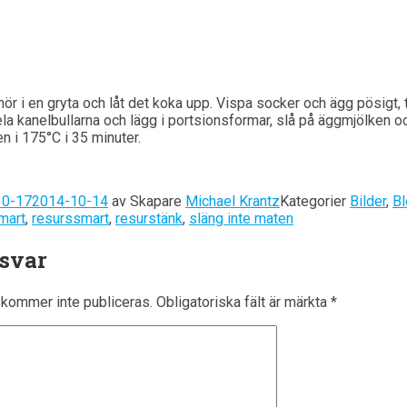
r i en gryta och låt det koka upp. Vispa socker och ägg pösigt, t
la kanelbullarna och lägg i portsionsformar, slå på äggmjölken o
en i 175°C i 35 minuter.
10-17
2014-10-14
av
Skapare
Michael Krantz
Kategorier
Bilder
,
B
mart
,
resurssmart
,
resurstänk
,
släng inte maten
 svar
kommer inte publiceras.
Obligatoriska fält är märkta
*