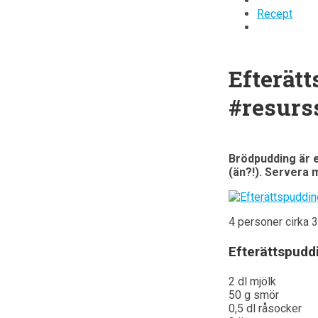
Recept
Efterät
#resurs
Brödpudding är e
(än?!). Servera 
4 personer cirka 
Efterättspudd
2 dl mjölk
50 g smör
0,5 dl råsocker