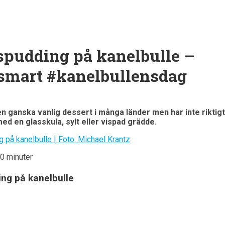
tspudding på kanelbulle –
smart #kanelbullensdag
n ganska vanlig dessert i många länder men har inte riktigt 
med en glasskula, sylt eller vispad grädde.
30 minuter
ing på kanelbulle