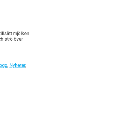
illsätt mjölken
ch strö över
logg
,
Nyheter
,