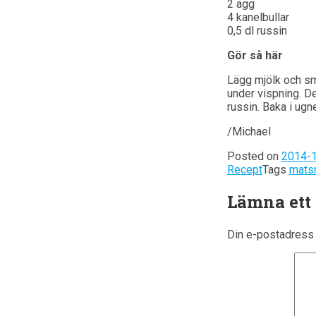
2 ägg
4 kanelbullar
0,5 dl russin
Gör så här
Lägg mjölk och smö
under vispning. De
russin. Baka i ugn
/Michael
Posted on
2014-
Recept
Tags
mats
Lämna ett
Din e-postadress 