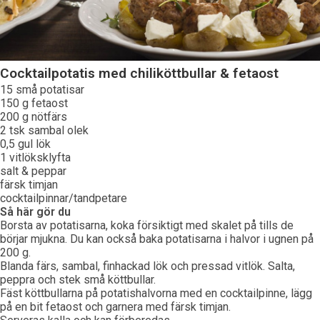
Cocktailpotatis med chiliköttbullar & fetaost
15 små potatisar
150 g fetaost
200 g nötfärs
2 tsk sambal olek
0,5 gul lök
1 vitlöksklyfta
salt & peppar
färsk timjan
cocktailpinnar/tandpetare
Så här gör du
Borsta av potatisarna, koka försiktigt med skalet på tills de
börjar mjukna. Du kan också baka potatisarna i halvor i ugnen på
200 g.
Blanda färs, sambal, finhackad lök och pressad vitlök. Salta,
peppra och stek små köttbullar.
Fäst köttbullarna på potatishalvorna med en cocktailpinne, lägg
på en bit fetaost och garnera med färsk timjan.