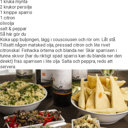
1 kruka mynta
2 krukor persilja
1 knippe sparris
1 citron
olivolja
salt & peppar
Så här gör du
Koka upp buljongen, lägg i couscousen och rör om. Låt stå.
Tillsätt någon matsked olja, pressad citron och lite rivet
citronskal. Finhacka örterna och blanda ner. Skär sparrisen i
tunna skivor (har du riktigt späd sparris kan du blanda ner den
direkt) fräs sparrisen i lite olja. Salta och peppra, redo att
servera.