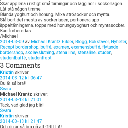
Skär äpplena i riktigt små tärningar och lägg ner i sockerlagen.
Låt stå någon timme.
Blanda yoghurt och honung. Mixa strösocker och mynta.
Slå bort det mesta av sockerlagen, portionera upp
äppeltärningarna, toppa med honungsyoghurt och myntasocker.
Kan förberedas.
/Michael
2014-03-09
av
Michael Krantz
Bilder
,
Blogg
,
Bokstäver
,
Nyheter
,
Recept
bordershop
,
buffé
,
examen
,
examensbuffé
,
flytande
bordershop
,
skolavslutning
,
stena line
,
stenaline
,
studen
,
studentbuffé
,
studentfest
3 Comments
Kristin
skriver:
2014-03-12 kl. 06:47
Du är så bra!!
Svara
Michael Krantz
skriver:
2014-03-13 kl. 21:01
Tack, vad glad jag blir!
Svara
Kristin
skriver:
2014-03-13 kl. 21:47
Och du är så bra på att GRILLA!