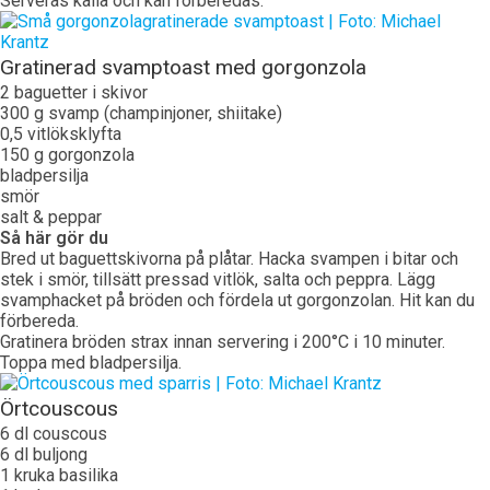
Serveras kalla och kan förberedas.
Gratinerad svamptoast med gorgonzola
2 baguetter i skivor
300 g svamp (champinjoner, shiitake)
0,5 vitlöksklyfta
150 g gorgonzola
bladpersilja
smör
salt & peppar
Så här gör du
Bred ut baguettskivorna på plåtar. Hacka svampen i bitar och
stek i smör, tillsätt pressad vitlök, salta och peppra. Lägg
svamphacket på bröden och fördela ut gorgonzolan. Hit kan du
förbereda.
Gratinera bröden strax innan servering i 200°C i 10 minuter.
Toppa med bladpersilja.
Örtcouscous
6 dl couscous
6 dl buljong
1 kruka basilika