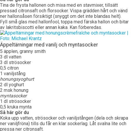
Tina de frysta hallonen och mixa med en stavmixer, tillsätt
pressad citronsaft och florsocker. Vispa grädden hårt och vänd
ner hallonsåsen försiktigt (snyggt om det inte blandas helt).
Fyll små glas med hallonfool, toppa med färska hallon och bitar
av lakritsbiscotti eller annan kaka. Kan förberedas.
Äppeltärningar med vanilj och myntasocker
5 äpplen, granny smith
3 dl vatten
3 dl strösocker
0,5 citron
1 vaniljstång
honungsyoghurt
2 dl yoghurt
2 msk honung
myntasocker
1 dl strösocker
0,5 kruka mynta
Så här gör du
Koka upp vatten, strösocker och vaniljstången (dela och skrapa
ner vaniljfröna) tills du får en klar sockerlag. Låt svalna lite och
pressa ner citronsaft.