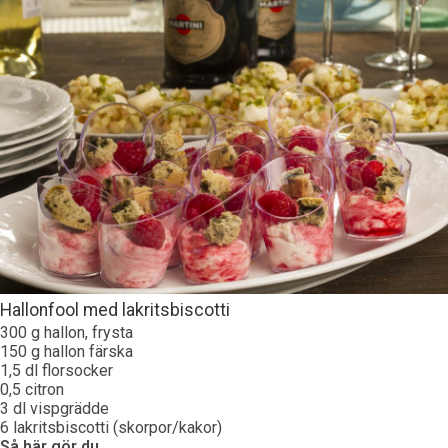
Hallonfool med lakritsbiscotti
300 g hallon, frysta
150 g hallon färska
1,5 dl florsocker
0,5 citron
3 dl vispgrädde
6 lakritsbiscotti (skorpor/kakor)
Så här gör du