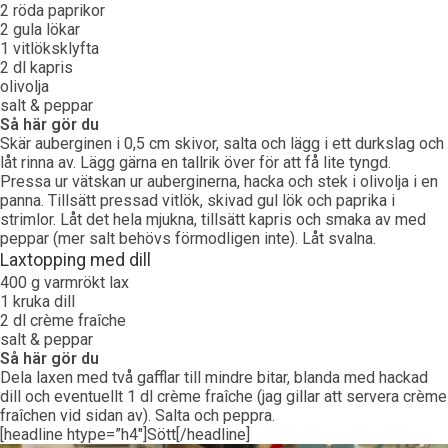
2 röda paprikor
2 gula lökar
1 vitlöksklyfta
2 dl kapris
olivolja
salt & peppar
Så här gör du
Skär auberginen i 0,5 cm skivor, salta och lägg i ett durkslag och
låt rinna av. Lägg gärna en tallrik över för att få lite tyngd.
Pressa ur vätskan ur auberginerna, hacka och stek i olivolja i en
panna. Tillsätt pressad vitlök, skivad gul lök och paprika i
strimlor. Låt det hela mjukna, tillsätt kapris och smaka av med
peppar (mer salt behövs förmodligen inte). Låt svalna.
Laxtopping med dill
400 g varmrökt lax
1 kruka dill
2 dl crème fraîche
salt & peppar
Så här gör du
Dela laxen med två gafflar till mindre bitar, blanda med hackad
dill och eventuellt 1 dl crème fraîche (jag gillar att servera crème
fraîchen vid sidan av). Salta och peppra.
[headline htype=”h4″]Sött[/headline]