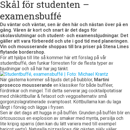
Skål för studenten –
examensbuffé
Du väntar och väntar, sen är den här och nästan över på en
gång. Våren är kort och snart är det dags för
skolavslutningar och student- och examensbjudningar. Det
gäller att vara förberedd och ute i god tid med planeringen.
Vin och mousserande shoppas till bra priser på Stena Lines
flytande bordershop.
För att hjälpa till lite så kommer här ett förslag på vår
studentbuffé, den funkar förresten för de flesta typer av
bjudningar och så här har jag tänkt.
När gästerna kommer så bjuds det på bubblor,
Martini
prosecco mousserande
en klassiker för både bufféer,
fördrinkar och mingel. Till detta serverar jag cocktailpotatisar
med chliköttbullar & fetaost och veggoalternativ små
gorgonzolagratinerade svamptoast. Köttbullarna kan du laga
långt i förväg och lägga i frysen.
Sen är det dags att hugga in på buffén. Grunden på buffén blir en
örtcouscous en explosion av smaker med mynta, persilja och
lite kripig sparris (den kan du lätt variera med till exempel
haricot verts). Naturella pizzaslices där gästen själv väljer