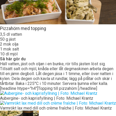
Pizzahörn med topping
3,5 dl vatten
50 g jäst
2 msk olja
1 msk salt
10 dl mjöl
Så här gör du
Häll vatten, jäst och oljan i en bunke, rör tills jästen löst sig.
Tillsätt salt och mjöl, knåda eller låt degmaskinen arbeta degen
till en jämn degboll. Låt degen jäsa i 1 timme, eller över natten i
kylen. Dela degen och kavla ut rundlar, lägg på plåtar och skär i
tårtbitar. Baka i 225°C i 10 minuter. Servera ljumna eller kalla.
[headline htype=”h4″]Topping till pizzahörn [/headline]
Aubergine- och kaprisfyllning | Foto: Michael Krantz
Varmrökt lax med dill och crème fraîche | Foto: Michael Krantz