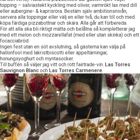
topping – salviastekt kyckling med oliver, varmrökt lax med dill
eller aubergine- & kaprisröra. Bestäm själv ambitionsnivån,
servera alla toppingar eller välj en eller två, du kan till och med
köpa färdiga pizzabottnar och skära. Alla går att förbereda.
För att alla ska bli riktigt mätta och belåtna så kompletterar jag
med ett melon och mozzarellafat (med eller utan skinka) och ett
focacciabröd.
Ingen fest utan en söt avslutning, så gästerna kan välja på
hallonfool med lakristbiscotti eller äppeltärningar,
honungsyoghurt och myntasocker.
Till buffén så väljer jag vitt och rött fairtrade-vin.
Las Torres
Sauvignon Blanc
och
Las Torres
Carmenere
.