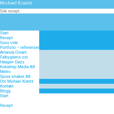
Michael Krantz
Start
Start
Recept
Recept
Sous vide
Sous vide
Portfolio – referenser
Portfolio – referenser
Amarula Cream
Amarula Cream
Falbygdens ost
Falbygdens ost
Häagen-Dazs
Häagen-Dazs
Kokaihop Media AB
Kokaihop Media AB
Metro
Metro
Spisa smaker AB
Spisa smaker AB
Om Michael Krantz
Om Michael Krantz
Kontakt
Kontakt
Blogg
Blogg
Start
Recept