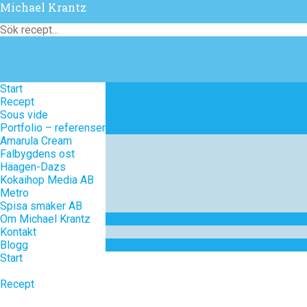
Michael Krantz
Start
Start
Recept
Recept
Sous vide
Sous vide
Portfolio – referenser
Portfolio – referenser
Amarula Cream
Amarula Cream
Falbygdens ost
Falbygdens ost
Häagen-Dazs
Häagen-Dazs
Kokaihop Media AB
Kokaihop Media AB
Metro
Metro
Spisa smaker AB
Spisa smaker AB
Om Michael Krantz
Om Michael Krantz
Kontakt
Kontakt
Blogg
Blogg
Start
Recept