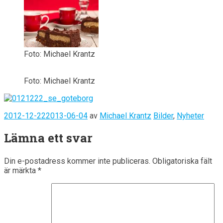
Foto: Michael Krantz
Foto: Michael Krantz
Posted
Skapare
Kategorier
2012-12-22
2013-06-04
av
Michael Krantz
Bilder
,
Nyheter
on
Lämna ett svar
Din e-postadress kommer inte publiceras.
Obligatoriska fält
är märkta
*